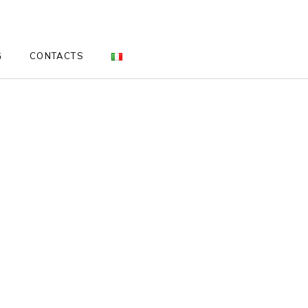
G
CONTACTS
ETAIL PRODUCTS
pilatory cream
eady to use wax