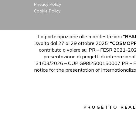
Privacy Policy
Cookie Policy
La partecipazione alle manifestazioni
“BEA
svolta dal 27 al 29 ottobre 2025;
“COSMOPR
contributo a valere su:
PR – FESR 2021-2027 P
presentazione di progetti di internaziona
31/03/2026 – CUP G98I2500150007
PR – E
notice for the presentation of internationaliz
P R O G E T T O R E A L 