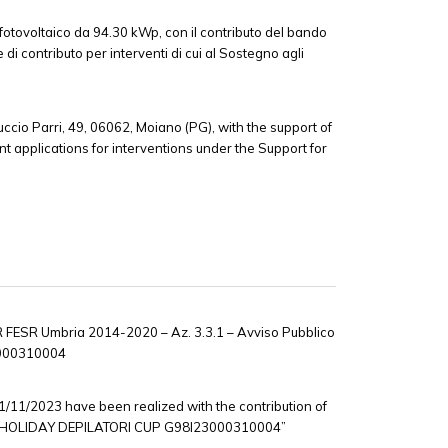
fotovoltaico da 94.30 kWp, con il contributo del bando
contributo per interventi di cui al Sostegno agli
cio Parri, 49, 06062, Moiano (PG), with the support of
t applications for interventions under the Support for
FESR Umbria 2014-2020 – Az. 3.3.1 – Avviso Pubblico
3000310004
11/2023 have been realized with the contribution of
ect – HOLIDAY DEPILATORI CUP G98I23000310004”