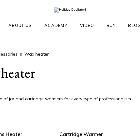
ABOUT US
ACADEMY
VIDEO
BUY
BLO
essories
Wax heater
CARE LINE
ACCESSORIES
PARAFFIN
R
heater
Wax heater
Paraffin
De
Accessories depilation
Paraffin accessories
R
 of jar and cartridge warmers for every type of professionalism.
ns Heater
Cartridge Warmer