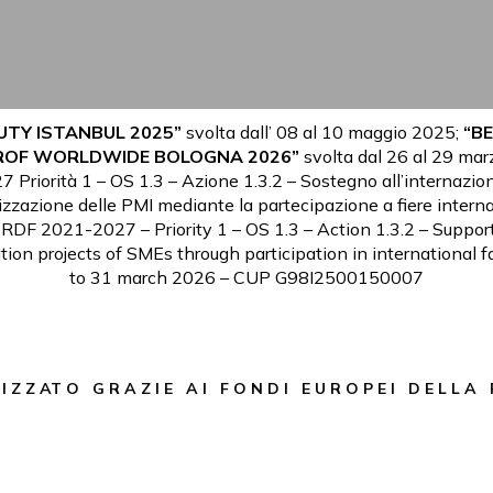
UTY ISTANBUL 2025”
svolta dall’ 08 al 10 maggio 2025;
“B
OF WORLDWIDE BOLOGNA 2026”
svolta dal 26 al 29 mar
riorità 1 – OS 1.3 – Azione 1.3.2 – Sostegno all’internazion
lizzazione delle PMI mediante la partecipazione a fiere intern
RDF 2021-2027 – Priority 1 – OS 1.3 – Action 1.3.2 – Support 
ation projects of SMEs through participation in international 
to 31 march 2026 – CUP G98I2500150007
I Z Z AT O G R A Z I E A I F O N D I E U R O P E I D E L L A 