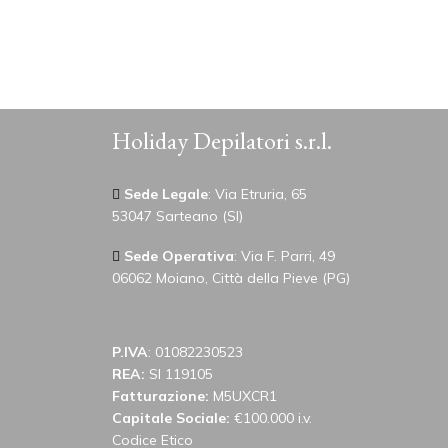
Holiday Depilatori s.r.l.
Sede Legale
: Via Etruria, 65
53047 Sarteano (SI)
Sede Operativa
: Via F. Parri, 49
06062 Moiano, Città della Pieve (PG)
P.IVA
: 01082230523
REA:
SI 119105
Fatturazione:
M5UXCR1
Capitale Sociale:
€100.000 i.v.
Codice Etico