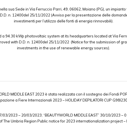
lla sua Sede in Via Ferruccio Parri, 49, 06062, Moiano (PG), un impianto 
.D. n. 12400del 25/11/2022 (Avviso per la presentazione delle domande di 
investimenti per l’utilizzo delle fonti di energia rinnovabili).
 94.30 kWp photovoltaic system at its headquarters located at Via Ferruc
oved with D.D. n. 12400del 25/11/2022 (Notice for the submission of gran
investments in the use of renewable energy sources).
LD MIDDLE EAST 2023 è stata realizzata con il sostegno dei Fondi POR 
cipazione a Fiere Internazionali 2023 – HOLIDAY DEPILATORI CUP G98I2
 17/03/2023 – 20/03/2023; “BEAUTYWORLD MIDDLE EAST” 30/10/2023 – 01/
of The Umbria Region Public notice for 2023 internationalization proj