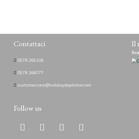
Contattaci
Il
Sca
0578 265106
0578 266777
customercare@holidaydepilatori.net
Follow us