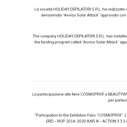
La società HOLIDAY DEPILATORI S.R.L. ha realizzato ne
denominato “Avviso Solar Attack” approvato con D
The company HOLIDAY DEPILATORI S.R.L. has installed a
the funding program called “Avviso Solar Attack” appr
La partecipazione alle fiere COSMOPROF e BEAUTYWOR
per parte
“Participation to the Exhibition Fairs “COSMOPROF”
ERD – ROP 2014-2020 AXIS III – ACTION 3.3.1 