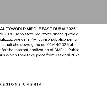
EAUTYWORLD MIDDLE EAST DUBAI 2025”
zo 2026; sono state realizzate anche grazie al
alizzazione delle PMI avviso pubblico per la
azionali che si svolgono dal 01/04/2025 al
for the internationalization of SMEs – Public
fairs which they take place from 1st april 2025
R E G I O N E U M B R I A