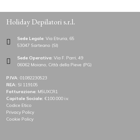
Holiday Depilatori s.r.l.
Sede Legale
: Via Etruria, 65
53047 Sarteano (SI)
Sede Operativa
: Via F. Parri, 49
06062 Moiano, Città della Pieve (PG)
P.IVA
: 01082230523
REA:
SI 119105
Fatturazione:
M5UXCR1
Capitale Sociale:
€100.000 i.v.
Codice Etico
Privacy Policy
Cookie Policy