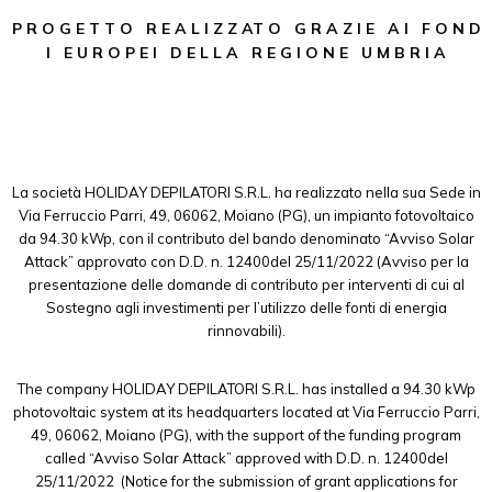
P R O G E T T O R E A L I Z Z AT O G R A Z I E A I F O N D
I E U R O P E I D E L L A R E G I O N E U M B R I A
La società HOLIDAY DEPILATORI S.R.L. ha realizzato nella sua Sede in
Via Ferruccio Parri, 49, 06062, Moiano (PG), un impianto fotovoltaico
da 94.30 kWp, con il contributo del bando denominato “Avviso Solar
Attack” approvato con D.D. n. 12400del 25/11/2022 (Avviso per la
presentazione delle domande di contributo per interventi di cui al
Sostegno agli investimenti per l’utilizzo delle fonti di energia
rinnovabili).
The company HOLIDAY DEPILATORI S.R.L. has installed a 94.30 kWp
photovoltaic system at its headquarters located at Via Ferruccio Parri,
49, 06062, Moiano (PG), with the support of the funding program
called “Avviso Solar Attack” approved with D.D. n. 12400del
25/11/2022 (Notice for the submission of grant applications for