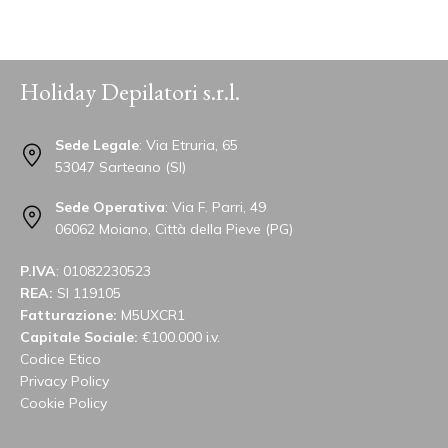
Holiday Depilatori s.r.l.
Sede Legale
: Via Etruria, 65
53047 Sarteano (SI)
Sede Operativa
: Via F. Parri, 49
06062 Moiano, Città della Pieve (PG)
P.IVA
: 01082230523
REA:
SI 119105
Fatturazione:
M5UXCR1
Capitale Sociale:
€100.000 i.v.
Codice Etico
Privacy Policy
Cookie Policy