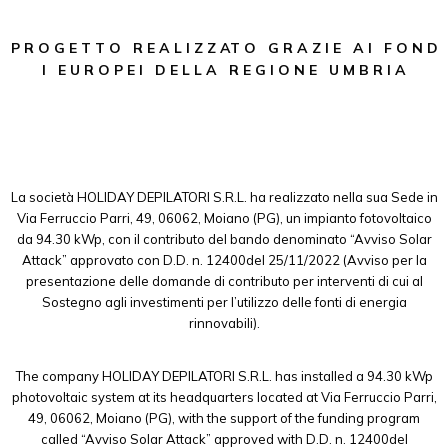
P R O G E T T O R E A L I Z Z AT O G R A Z I E A I F O N D
I E U R O P E I D E L L A R E G I O N E U M B R I A
La società HOLIDAY DEPILATORI S.R.L. ha realizzato nella sua Sede in
Via Ferruccio Parri, 49, 06062, Moiano (PG), un impianto fotovoltaico
da 94.30 kWp, con il contributo del bando denominato “Avviso Solar
Attack” approvato con D.D. n. 12400del 25/11/2022 (Avviso per la
presentazione delle domande di contributo per interventi di cui al
Sostegno agli investimenti per l’utilizzo delle fonti di energia
rinnovabili).
The company HOLIDAY DEPILATORI S.R.L. has installed a 94.30 kWp
photovoltaic system at its headquarters located at Via Ferruccio Parri,
49, 06062, Moiano (PG), with the support of the funding program
called “Avviso Solar Attack” approved with D.D. n. 12400del